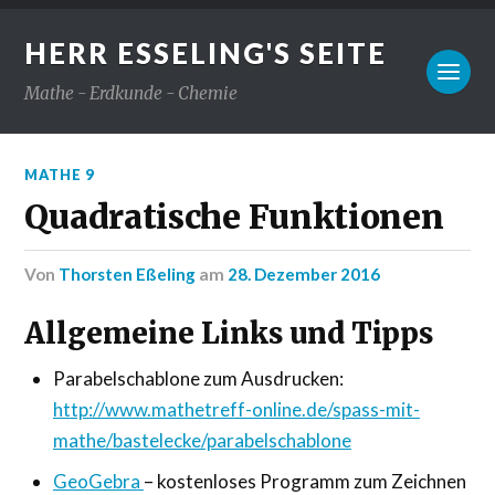
HERR ESSELING'S SEITE
Mathe - Erdkunde - Chemie
MATHE 9
Quadratische Funktionen
von
Thorsten Eßeling
am
28. Dezember 2016
Allgemeine Links und Tipps
Parabelschablone zum Ausdrucken:
http://www.mathetreff-online.de/spass-mit-
mathe/bastelecke/parabelschablone
GeoGebra
– kostenloses Programm zum Zeichnen